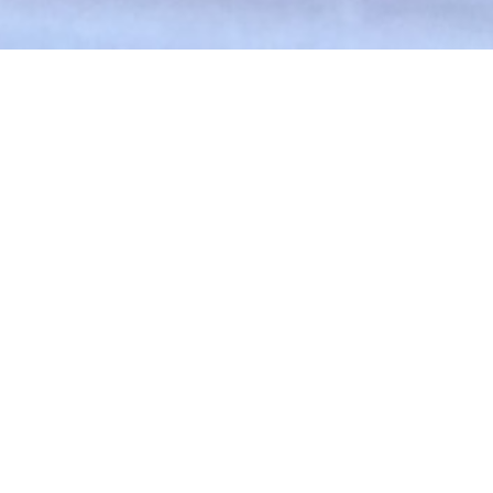
+1
teilen
tweet
Pin it